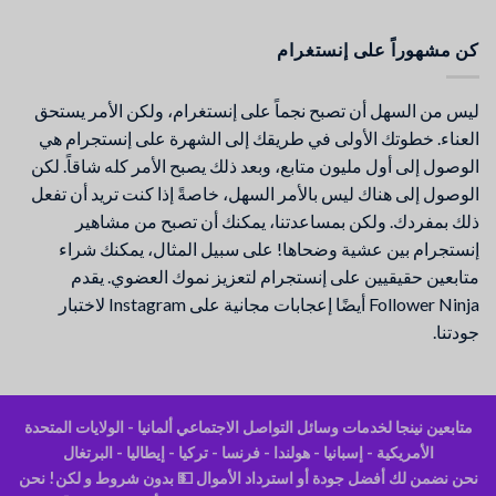
كن مشهوراً على إنستغرام
ليس من السهل أن تصبح نجماً على إنستغرام، ولكن الأمر يستحق
العناء. خطوتك الأولى في طريقك إلى الشهرة على إنستجرام هي
الوصول إلى أول مليون متابع، وبعد ذلك يصبح الأمر كله شاقاً. لكن
الوصول إلى هناك ليس بالأمر السهل، خاصةً إذا كنت تريد أن تفعل
ذلك بمفردك. ولكن بمساعدتنا، يمكنك أن تصبح من مشاهير
إنستجرام بين عشية وضحاها! على سبيل المثال، يمكنك شراء
متابعين حقيقيين على إنستجرام لتعزيز نموك العضوي. يقدم
Follower Ninja أيضًا إعجابات مجانية على Instagram لاختبار
جودتنا.
متابعين نينجا لخدمات وسائل التواصل الاجتماعي ألمانيا - الولايات المتحدة
الأمريكية - إسبانيا - هولندا - فرنسا - تركيا - إيطاليا - البرتغال
نحن نضمن لك أفضل جودة أو استرداد الأموال 💵 بدون شروط و لكن! نحن