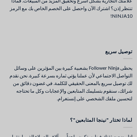
علامتك التجارية بشكل أسرع وتحقيق المزيد من المبيعات. فماذا
تنتظر إذن؟ اشترك الآن واحصل على الخصم الخاص بك مع الرمز
NINJA10!
توصيل سريع
يحظى Follower Ninja بشعبية كبيرة بين المؤثرين على وسائل
التواصل الاجتماعي لأن عملنا يؤتي ثماره بسرعة كبيرة. نحن نقدم
لك توصيل سريع بالمعنى الحقيقي للكلمة. في غضون دقائق من
شرائك، سنقوم بتسليمك المتابعين والإعجابات وكل ما تحتاجه
لتحسين ملفك الشخصي على إنستغرام.
لماذا تختار "نينجا المتابعين"؟
إذا وضعت ثقتك فينا، ستكون واحداً من آلاف العملاء الذين ارتقوا