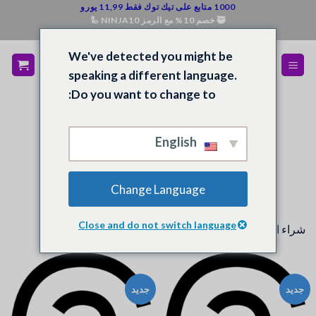
خطي
1000 متابع على تيك توك فقط 11,99 يورو
🥷 خصم 10% مع الرمز NINJA10 🦾
لمحتوى
💰 استرداد الأموال إذا لم تكن راضيًا 💵
We've detected you might be
speaking a different language.
Do you want to change to:
الرئيسية
/
المتجر
/
الخيوط
تصفية
English
Change Language
Close and do not switch language
شراء الإعجابات والمتابعين للموضوعات
جديد
جديد