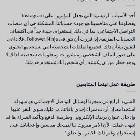
أحد الأسباب الرئيسية التي تجعل المؤثرين على Instagram
يفضلوننا على منافسينا هو جودة حساباتنا. المشكلة هي أن منصات
التواصل الاجتماعي، بما في ذلك إنستغرام، جيدة جداً في اكتشاف
الحسابات المزيفة. إذا قررت أن تثق في Follower Ninja، فلا داعي
للقلق بشأن ذلك. فجميع الملفات الشخصية التي نستخدمها تحتوي
على صور للملف الشخصي ومنشورات ومعلومات شخصية. لذلك لا
يوجد خطر من أن يكتشف أي شخص أنك تستخدم خدمتنا.
طريقة عمل نينجا المتابعين
الشيء الرائع في متجرنا لوسائل التواصل الاجتماعي هو سهولة
استخدامه. إذا أردت شراء إحدى باقاتنا، ما عليك سوى النقر عليها
وإدخال عنوان بريدك الإلكتروني وطريقة الدفع وتأكيد الشراء. ها قد
انتهى عملك. الآن الأمر متروك لنا لنمنحك متابعين وإعجاباتك على
إنستجرام وغير ذلك الكثير - وانطلق!