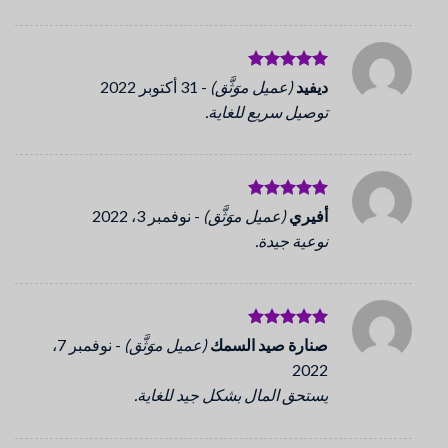
تم التقييم
ديفيد
(عميل موَثَّق)
-
31 أكتوبر 2022
5
من 5
توصيل سريع للغاية.
تم التقييم
أفيري
(عميل موَثَّق)
-
نوفمبر 3، 2022
5
من 5
نوعية جيدة.
تم التقييم
صنارة صيد السمك
(عميل موَثَّق)
-
نوفمبر 7،
5
من 5
2022
يستحق المال بشكل جيد للغاية.