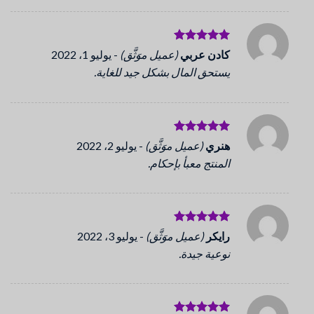
تم التقييم
كادن عربي
(عميل موَثَّق)
-
يوليو 1، 2022
5
من 5
يستحق المال بشكل جيد للغاية.
تم التقييم
هنري
(عميل موَثَّق)
-
يوليو 2، 2022
5
من 5
المنتج معبأ بإحكام.
تم التقييم
رايكر
(عميل موَثَّق)
-
يوليو 3، 2022
5
من 5
نوعية جيدة.