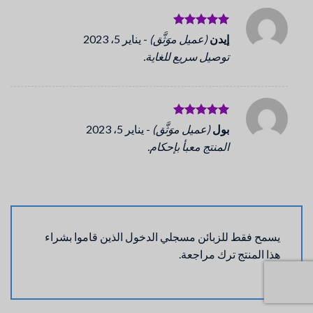
تم التقييم
إيدن
(عميل موَثَّق)
-
يناير 5، 2023
5
من 5
توصيل سريع للغاية.
تم التقييم
بول
(عميل موَثَّق)
-
يناير 5، 2023
5
من 5
المنتج معبأ بإحكام.
يسمح فقط للزبائن مسجلي الدخول الذين قاموا بشراء
هذا المنتج ترك مراجعة.