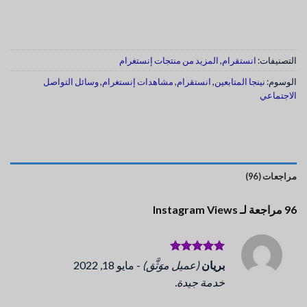
التصنيفات:
انستقرام
,
المزيد من منتجات إنستغرام
الوسوم:
نينجا المتابعين
,
انستقرام
,
مشاهدات إنستغرام
,
وسائل التواصل
الاجتماعي
مراجعات (96)
96 مراجعة لـ
Instagram Views
تم التقييم
بريان
(عميل موَثَّق)
-
مايو 18, 2022
5
من 5
خدمة جيدة.