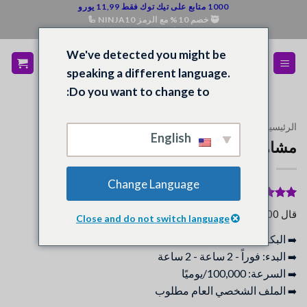
خطي
1000 متابع على تيك توك فقط 11,99 يورو
🥷 خصم 10% مع الرمز NINJA10 🦾
لمحتوى
💰 استرداد الأموال إذا لم تكن راضيًا 💵
We've detected you might be
speaking a different language.
Do you want to change to:
الرئيسية
/
المتجر
/
انستقرام
English
مشاهدات إنستغرام
Change Language
96
تم التقييم
قال 100% من المشترين أنهم راضون.
Close and do not switch language
بـ
5
من 5
بناءً على
البكرات، IGTV، فيديو، فيديو
➡️
تقييم
عميل
البدء: فوراً - 2 ساعة - 2 ساعة
➡️
السرعة: 100,000/يوميًا
➡️
الملف الشخصي العام مطلوب
➡️