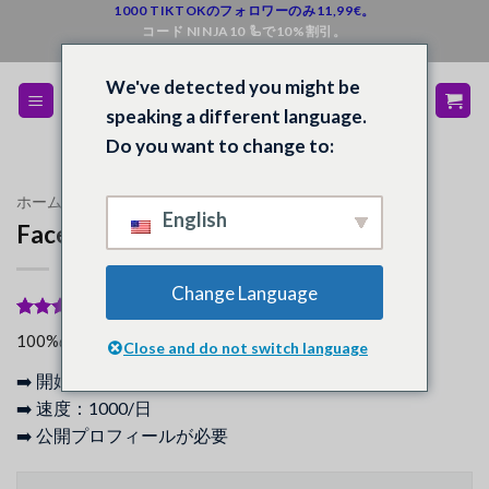
コ
1000 TIKTOKのフォロワーのみ11,99€。
コード NINJA10 🦾で10%割引。
ン
💰 満足できなければ返金
テ
We've detected you might be
ン
speaking a different language.
ツ
Do you want to change to:
へ
ス
キ
ホーム
/
ショップ
/
フェイスブック
English
Facebookのフォロワー
ッ
プ
Change Language
16
件の利用者
100%の購入者が満足と回答。
Close and do not switch language
評価に基づ
く5段階評
➡️ 開始：即時 - 2時間
価のうち、
5
点
➡️ 速度：1000/日
➡️ 公開プロフィールが必要