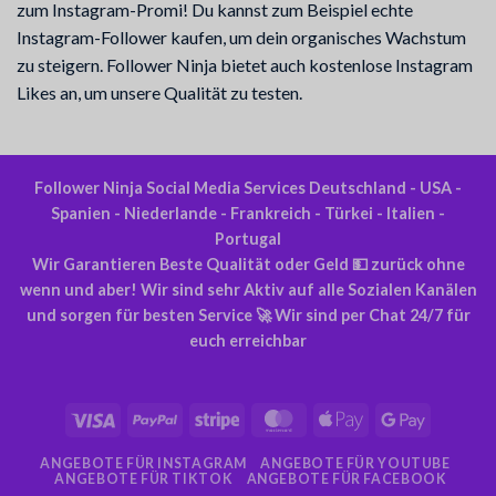
zum Instagram-Promi! Du kannst zum Beispiel echte
Instagram-Follower kaufen, um dein organisches Wachstum
zu steigern. Follower Ninja bietet auch kostenlose Instagram
Likes an, um unsere Qualität zu testen.
Follower Ninja Social Media Services Deutschland - USA -
Spanien - Niederlande - Frankreich - Türkei - Italien -
Portugal
Wir Garantieren Beste Qualität oder Geld 💵 zurück ohne
wenn und aber! Wir sind sehr Aktiv auf alle Sozialen Kanälen
und sorgen für besten Service 🚀 Wir sind per Chat 24/7 für
euch erreichbar
Visa
PayPal
Streifen
MasterCard
Apple
Google
Pay
Pay
ANGEBOTE FÜR INSTAGRAM
ANGEBOTE FÜR YOUTUBE
ANGEBOTE FÜR TIKTOK
ANGEBOTE FÜR FACEBOOK