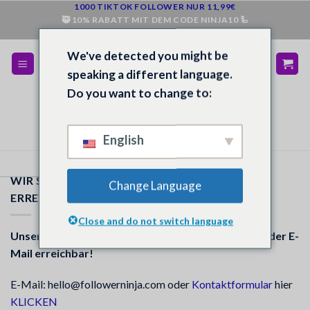
Zum
1000 TIKTOK FOLLOWER NUR 11,99€
🥷 10% RABATT MIT DEM CODE NINJA10 🦾
Inhalt
💰 BEI NICHT ZUFRIEDENHEIT GELD ZURÜCK 💵
springen
We've detected you might be
speaking a different language.
Do you want to change to:
English
WIR SIND RUND UM DIE UHR FÜR EUCH
Change Language
ERREICHBAR
Close and do not switch language
Unser Kunden Support ist für euch 24/7 per Chat oder E-
Mail erreichbar!
E-Mail: hello@followerninja.com oder
Kontaktformular
hier
KLICKEN