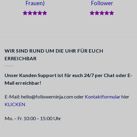
Frauen)
Follower
Bewertet
Bewertet
mit
5
von
mit
5
von
5
5
WIR SIND RUND UM DIE UHR FÜR EUCH
ERREICHBAR
Unser Kunden Support ist für euch 24/7 per Chat oder E-
Mail erreichbar!
E-Mail: hello@followerninja.com oder
Kontaktformular
hier
KLICKEN
Mo. – Fr. 10:00 – 15:00 Uhr