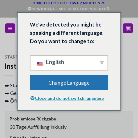
Zum
1000 TIKTOK FOLLOWER NUR 11,99€
🥷 10% RABATT MIT DEM CODE NINJA10 🦾
Inhalt
💰 BEI NICHT ZUFRIEDENHEIT GELD ZURÜCK 💵
springen
We've detected you might be
speaking a different language.
Do you want to change to:
STARTSEITE
/
SHOP
/
INSTAGRAM
English
Instagram Likes (Japanisch)
Change Language
➡️ Start: Sofort – 12 Stunden
➡️ Geschwindigkeit: 300/Tag
Close and do not switch language
➡️ Öffentliches Profil erforderlich
Problemlose Rückgabe
30 Tage Auffüllung inklusiv
Schnelle Lieferung