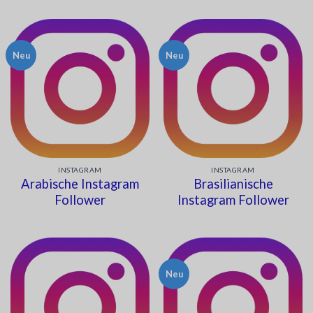
mit
5
von
mit
5
von
5
5
Neu
Neu
INSTAGRAM
INSTAGRAM
Arabische Instagram
Brasilianische
Follower
Instagram Follower
Neu