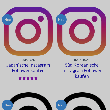
mit
5
von
mit
5
von
5
5
Neu
Neu
INSTAGRAM
INSTAGRAM
Japanische Instagram
Süd Koreanische
Follower kaufen
Instagram Follower
kaufen
Bewertet
mit
5
von
5
Neu
Neu