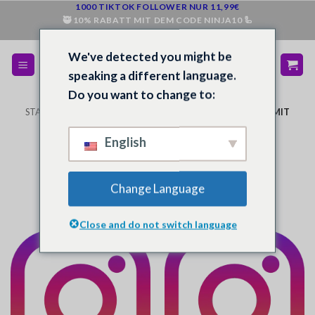
Zum
1000 TIKTOK FOLLOWER NUR 11,99€
🥷 10% RABATT MIT DEM CODE NINJA10 🦾
Inhalt
💰 BEI NICHT ZUFRIEDENHEIT GELD ZURÜCK 💵
springen
We've detected you might be
speaking a different language.
Do you want to change to:
STARTSEITE
/
SHOP
/
PRODUKTE VERSCHLAGWORTET MIT
„FOLLOWER KAUFEN“
English
FILTER
Change Language
Close and do not switch language