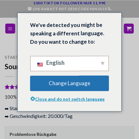
Zum
1000 TIKTOK FOLLOWER NUR 11,99€
🥷 10% RABATT MIT DEM CODE NINJA10 🦾
Inhalt
💰 BEI NICHT ZUFRIEDENHEIT GELD ZURÜCK 💵
springen
We've detected you might be
speaking a different language.
Do you want to change to:
STARTSEITE
/
SHOP
/
SOUNDCLOUD
English
Soundcloud Plays
Change Language
Bewertet
3
100% der Käufer gaben an, sie seien zufrieden.
Close and do not switch language
mit
5
von
5, basierend
Start: Sofort – 12 Stunden
➡️
auf
Kundenbewertungen
Geschwindigkeit: 20.000/Tag
➡️
Problemlose Rückgabe