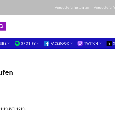
Angebote für Instagram
Angebote für 
UBE
SPOTIFY
FACEBOOK
TWITCH
K
ufen
eien zufrieden.