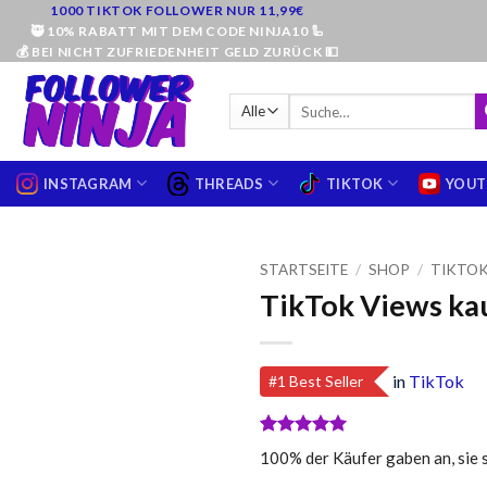
Zum
1000 TIKTOK FOLLOWER NUR 11,99€
🥷 10% RABATT MIT DEM CODE NINJA10 🦾
Inhalt
💰 BEI NICHT ZUFRIEDENHEIT GELD ZURÜCK 💵
springen
Suche
nach:
INSTAGRAM
THREADS
TIKTOK
YOUT
STARTSEITE
/
SHOP
/
TIKTO
TikTok Views ka
in
TikTok
#1 Best Seller
Bewertet
21
100% der Käufer gaben an, sie s
mit
5
von
5, basierend