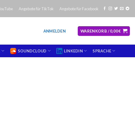
YouTube
Angebote für TikTok
Angebote für Facebook
ANMELDEN
WARENKORB /
0,00
€
X
SOUNDCLOUD
LINKEDIN
SPRACHE