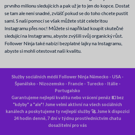
prvního milionu sledujících a pak už je to jen do kopce. Dostat
se tam ale není snadné, zvlášť pokud se do toho chcete pustit
sami. S naší pomocí se však můžete stát celebritou
Instagramu přes noc! Můžete si například koupit skutečné
sledující na Instagramu, abyste zvýšili svůj organický růst.
Follower Ninja také nabízí bezplatné lajky na Instagramu,
abyste si mohli otestovat naši kvalitu.
Služby sociálních médií Follower Ninja Německo - USA -
Španělsko - Nizozemsko - Francie - Turecko - Itálie -
Portugalsko
Garantujeme nejlepší kvalitu nebo vrácení peněz 💵 bez
"kdyby" a "ale"! Jsme velmi aktivní na všech sociálních
kanálech a poskytujeme ty nejlepší služby 🚀. Jsme k dispozici
24 hodin denně, 7 dní v týdnu prostřednictvím chatu
dosažitelní pro vás