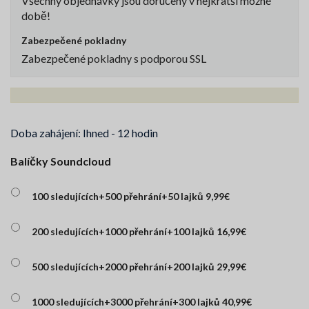
Všechny objednávky jsou doručeny v nejkratší možné
době!
Zabezpečené pokladny
Zabezpečené pokladny s podporou SSL
Doba zahájení: Ihned - 12 hodin
Balíčky Soundcloud
100 sledujících+500 přehrání+50 lajků 9,99€
200 sledujících+1000 přehrání+100 lajků 16,99€
500 sledujících+2000 přehrání+200 lajků 29,99€
1000 sledujících+3000 přehrání+300 lajků 40,99€