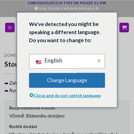
Přeskočit
1000 SLEDUJÍCÍCH TIKTOK POUZE 11,99€
🥷 10% SLEVA S KÓDEM NINJA10 🦾
na
💰 PENÍZE ZPĚT, POKUD NEJSTE SPOKOJENI 💵
obsah
We've detected you might be
speaking a different language.
Do you want to change to:
DOMŮ
/
OBCHOD
/
SOUNDCLOUD
English
Stoupenci služby Soundcloud
Change Language
Zahájení: Ihned - 24 hodin
➡️
Rychlost: 1000/den
➡️
Close and do not switch language
Bezproblémové vrácení
Včetně 30denního dobíjení
Rychlé dodání