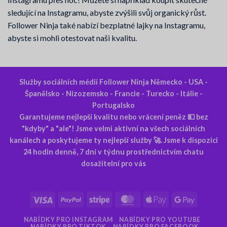
sledující na Instagramu, abyste zvýšili svůj organický růst.
Follower Ninja také nabízí bezplatné lajky na Instagramu,
abyste si mohli otestovat naši kvalitu.
Služby sociálních médií Follower Ninja Německo - USA -
Španělsko - Nizozemsko - Francie - Turecko - Itálie -
Portugalsko
Garantujeme nejlepší kvalitu nebo vrácení peněz 💵 bez
"kdyby" a "ale"! Jsme velmi aktivní na všech sociálních
kanálech a poskytujeme ty nejlepší služby 🚀. Jsme k dispozici
24 hodin denně, 7 dní v týdnu prostřednictvím chatu
dosažitelní pro vás
Visa
PayPal
Proužek
MasterCard
Apple
Google
Pay
Pay
NABÍDKY PRO INSTAGRAM
NABÍDKY PRO YOUTUBE
NABÍDKY PRO TIKTOK
NABÍDKY PRO FACEBOOK