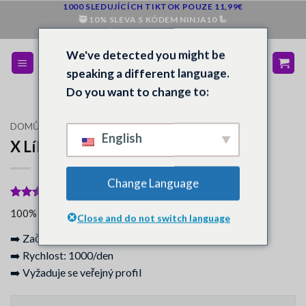
Přeskočit
1000 SLEDUJÍCÍCH TIKTOK POUZE 11,99€
🥷 10% SLEVA S KÓDEM NINJA10 🦾
na
💰 PENÍZE ZPĚT, POKUD NEJSTE SPOKOJENI 💵
obsah
We've detected you might be
speaking a different language.
Do you want to change to:
DOMŮ
/
OBCHOD
/
X
English
X Líbí se mi
Change Language
Hodnoceno
16
100% kupujících uvedlo, že jsou spokojeni.
Close and do not switch language
5
z 5 na
základě
➡️ Začátek: ihned - 2 hodiny
hodnocení
zákazníků
➡️ Rychlost: 1000/den
➡️ Vyžaduje se veřejný profil