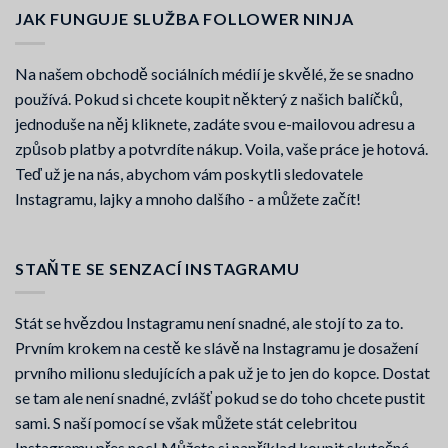
JAK FUNGUJE SLUŽBA FOLLOWER NINJA
Na našem obchodě sociálních médií je skvělé, že se snadno
používá. Pokud si chcete koupit některý z našich balíčků,
jednoduše na něj kliknete, zadáte svou e-mailovou adresu a
způsob platby a potvrdíte nákup. Voila, vaše práce je hotová.
Teď už je na nás, abychom vám poskytli sledovatele
Instagramu, lajky a mnoho dalšího - a můžete začít!
STAŇTE SE SENZACÍ INSTAGRAMU
Stát se hvězdou Instagramu není snadné, ale stojí to za to.
Prvním krokem na cestě ke slávě na Instagramu je dosažení
prvního milionu sledujících a pak už je to jen do kopce. Dostat
se tam ale není snadné, zvlášť pokud se do toho chcete pustit
sami. S naší pomocí se však můžete stát celebritou
Instagramu přes noc! Můžete si například koupit skutečné