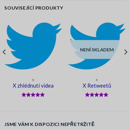
SOUVISEJÍCÍ PRODUKTY
NENÍ SKLADEM
X
X
X zhlédnutí videa
X Retweetů
Hodnocení
Hodnocení
5
z 5
5
z 5
JSME VÁM K DISPOZICI NEPŘETRŽITĚ