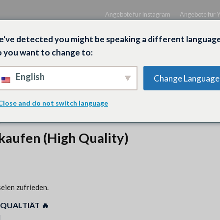
Angebote für Instagram
Angebote für 
've detected you might be speaking a different language
 you want to change to:
English
Change Language
UBE
SPOTIFY
FACEBOOK
TWITCH
Close and do not switch language
K
kaufen (High Quality)
eien zufrieden.
 QUALTIÄT 🔥
H