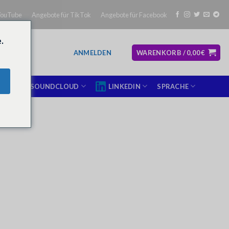
YouTube
Angebote für TikTok
Angebote für Facebook
.
ANMELDEN
WARENKORB /
0,00
€
X
SOUNDCLOUD
LINKEDIN
SPRACHE