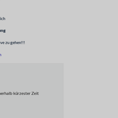
ich
ung
ve zu gehen!!!
n
nerhalb kürzester Zeit