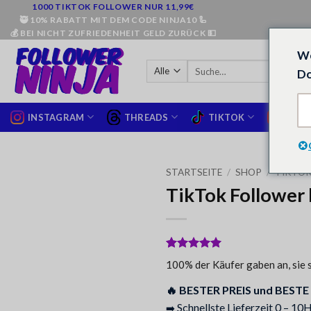
Zum
1000 TIKTOK FOLLOWER NUR 11,99€
🥷 10% RABATT MIT DEM CODE NINJA10 🦾
Inhalt
💰 BEI NICHT ZUFRIEDENHEIT GELD ZURÜCK 💵
springen
We
Suche
Do
nach:
INSTAGRAM
THREADS
TIKTOK
YOUT
STARTSEITE
/
SHOP
/
TIKTO
TikTok Follower 
Bewertet
25
100% der Käufer gaben an, sie s
mit
5
von
5, basierend
🔥 BESTER PREIS und BESTE
auf
Kundenbewertungen
Schnellste Lieferzeit 0 – 10
➡️