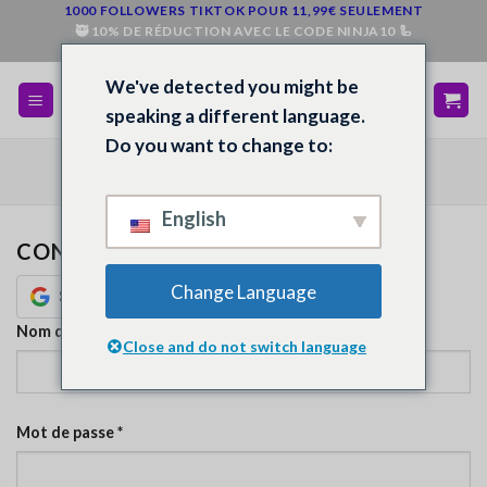
Sauter
1000 FOLLOWERS TIKTOK POUR 11,99€ SEULEMENT
🥷 10% DE RÉDUCTION AVEC LE CODE NINJA10 🦾
au
💰 REMBOURSE SI TU N'ES PAS SATISFAIT 💵
contenu
We've detected you might be
speaking a different language.
Do you want to change to:
MON COMPTE
English
CONNEXION
Change Language
Obligatoire
Nom d'utilisateur ou adresse électronique
*
Close and do not switch language
Obligatoire
Mot de passe
*