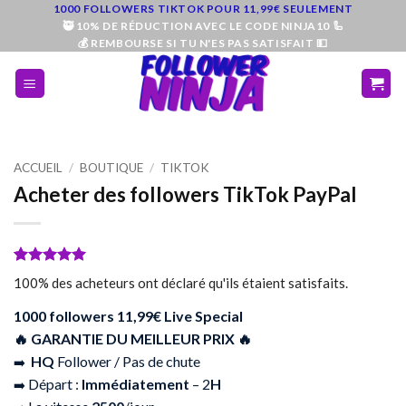
Sauter
1000 FOLLOWERS TIKTOK POUR 11,99€ SEULEMENT
🥷 10% DE RÉDUCTION AVEC LE CODE NINJA10 🦾
au
💰 REMBOURSE SI TU N'ES PAS SATISFAIT 💵
contenu
ACCUEIL
/
BOUTIQUE
/
TIKTOK
Acheter des followers TikTok PayPal
Noté
17
5
sur
100% des acheteurs ont déclaré qu'ils étaient satisfaits.
5 basé sur
notations
1000 followers 11,99€ Live Special
client
🔥 GARANTIE DU MEILLEUR PRIX 🔥
HQ
Follower / Pas de chute
➡️
Départ :
Immédiatement
– 2
H
➡️