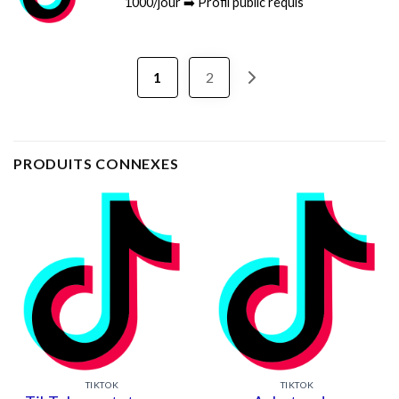
1000/jour ➡️ Profil public requis
1
2
PRODUITS CONNEXES
TIKTOK
TIKTOK