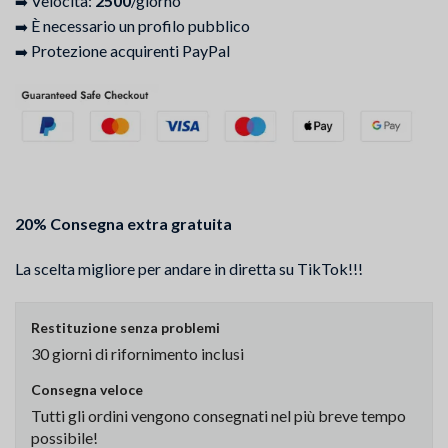
Velocità:
2500
/giorno
➡️
È necessario un profilo pubblico
➡️
Protezione acquirenti PayPal
➡️
20% Consegna extra gratuita
La scelta migliore per andare in diretta su TikTok!!!
Restituzione senza problemi
30 giorni di rifornimento inclusi
Consegna veloce
Tutti gli ordini vengono consegnati nel più breve tempo
possibile!