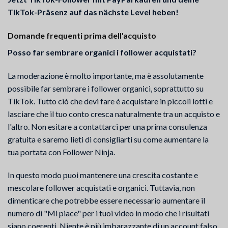
TikTok-Präsenz auf das nächste Level heben!
Domande frequenti prima dell'acquisto
Posso far sembrare organici i follower acquistati?
La moderazione è molto importante, ma è assolutamente
possibile far sembrare i follower organici, soprattutto su
TikTok. Tutto ciò che devi fare è acquistare in piccoli lotti e
lasciare che il tuo conto cresca naturalmente tra un acquisto e
l'altro. Non esitare a contattarci per una prima consulenza
gratuita e saremo lieti di consigliarti su come aumentare la
tua portata con Follower Ninja.
In questo modo puoi mantenere una crescita costante e
mescolare follower acquistati e organici. Tuttavia, non
dimenticare che potrebbe essere necessario aumentare il
numero di "Mi piace" per i tuoi video in modo che i risultati
siano coerenti. Niente è più imbarazzante di un account falso.