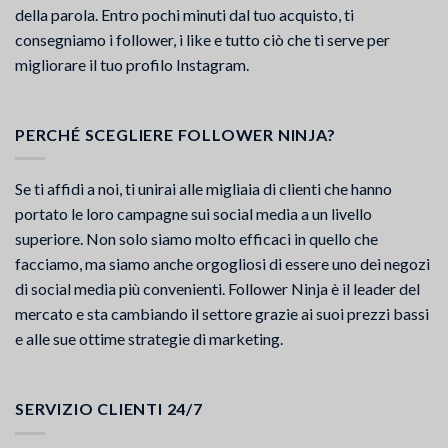
della parola. Entro pochi minuti dal tuo acquisto, ti
consegniamo i follower, i like e tutto ciò che ti serve per
migliorare il tuo profilo Instagram.
PERCHÉ SCEGLIERE FOLLOWER NINJA?
Se ti affidi a noi, ti unirai alle migliaia di clienti che hanno
portato le loro campagne sui social media a un livello
superiore. Non solo siamo molto efficaci in quello che
facciamo, ma siamo anche orgogliosi di essere uno dei negozi
di social media più convenienti. Follower Ninja è il leader del
mercato e sta cambiando il settore grazie ai suoi prezzi bassi
e alle sue ottime strategie di marketing.
SERVIZIO CLIENTI 24/7