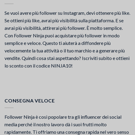
Se vuoi avere più follower su Instagram, devi ottenere più like.
Se ottieni più like, avrai più visibilità sulla piattaforma. E se
avrai più visibilità, attirerai più follower. È molto semplice.
Con Follower Ninja puoi acquistare più follower in modo
semplice e veloce. Questo ti aiuterà a diffondere più
velocemente la tua attività o il tuo marchio e a generare più
vendite. Quindi cosa stai aspettando? Iscriviti subito e ottieni
lo sconto con il codice NINJA10!
CONSEGNA VELOCE
Follower Ninja è così popolare tra gli influencer dei social
media perché il nostro lavoro dà i suoi frutti molto
rapidamente. Ti offriamo una consegna rapida nel vero senso