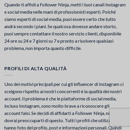
Quando ti affidi a Follower Ninja, metti i tuoi canali Instagram
e social media nelle mani di professionisti esperti. Poiché
siamo esperti di social media, puoi essere certo che tutto
andrà secondo i piani. Se qualcosa dovesse andare storto,
puoi sempre contattare il nostro servizio clienti, disponibile
24 ore su 24 e 7 giorni su 7 e pronto a risolvere qualsiasi
problema, non importa quanto difficile.
PROFILI DI ALTA QUALITÀ
Uno dei motivi principali per cui gli influencer di Instagram ci
scelgono rispetto ai nostri concorrenti è la qualità dei nostri
account. Il problema è che le piattaforme di social media,
incluso Instagram, sono molto brave a riconoscere gli
account falsi. Se decidi di affidarti a Follower Ninja, non
dovrai preoccuparti di questo. Tutti i profili che utilizziamo
hanno foto del profilo, post e informazioni personali. Quindi