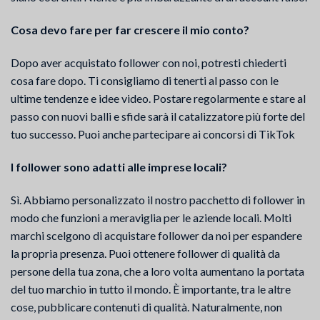
Cosa devo fare per far crescere il mio conto?
Dopo aver acquistato follower con noi, potresti chiederti
cosa fare dopo. Ti consigliamo di tenerti al passo con le
ultime tendenze e idee video. Postare regolarmente e stare al
passo con nuovi balli e sfide sarà il catalizzatore più forte del
tuo successo. Puoi anche partecipare ai concorsi di TikTok
I follower sono adatti alle imprese locali?
Sì. Abbiamo personalizzato il nostro pacchetto di follower in
modo che funzioni a meraviglia per le aziende locali. Molti
marchi scelgono di acquistare follower da noi per espandere
la propria presenza. Puoi ottenere follower di qualità da
persone della tua zona, che a loro volta aumentano la portata
del tuo marchio in tutto il mondo. È importante, tra le altre
cose, pubblicare contenuti di qualità. Naturalmente, non