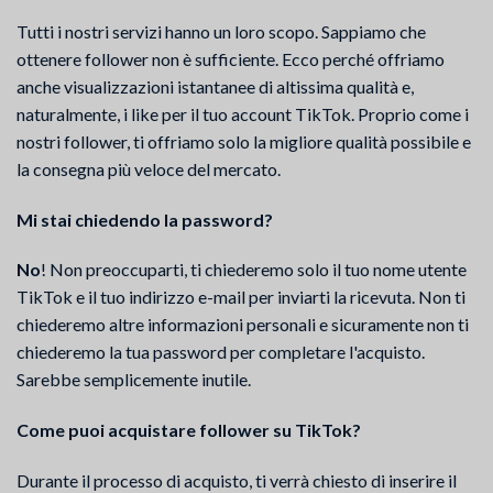
Tutti i nostri servizi hanno un loro scopo. Sappiamo che
ottenere follower non è sufficiente. Ecco perché offriamo
anche visualizzazioni istantanee di altissima qualità e,
naturalmente, i like per il tuo account TikTok. Proprio come i
nostri follower, ti offriamo solo la migliore qualità possibile e
la consegna più veloce del mercato.
Mi stai chiedendo la password?
No
! Non preoccuparti, ti chiederemo solo il tuo nome utente
TikTok e il tuo indirizzo e-mail per inviarti la ricevuta. Non ti
chiederemo altre informazioni personali e sicuramente non ti
chiederemo la tua password per completare l'acquisto.
Sarebbe semplicemente inutile.
Come puoi acquistare follower su TikTok?
Durante il processo di acquisto, ti verrà chiesto di inserire il