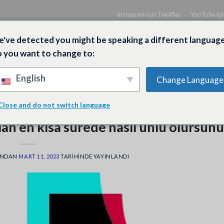
Instagram için Teklifler
YouTube için
've detected you might be speaking a different language
 you want to change to:
English
Change Language
UBE
SPOTIFY
FACEBOOK
TWITCH
X
Close and do not switch language
TIKTOK
n en kısa sürede nasıl ünlü olursunu
INDAN
MART 11, 2023
TARIHINDE YAYINLANDI