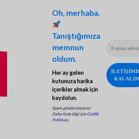
auf
wirst
TikTok?
du
Oh, merhaba.
im
Jahr
2023
auf
TikTok
in
Tanıştığımıza
kürzester
Zeit
berühmt?
memnun
oldum.
Her ay gelen
kutunuza harika
içerikler almak için
kaydolun.
Spam göndermiyoruz!
Daha fazla bilgi için
Gizlilik
Politikası.