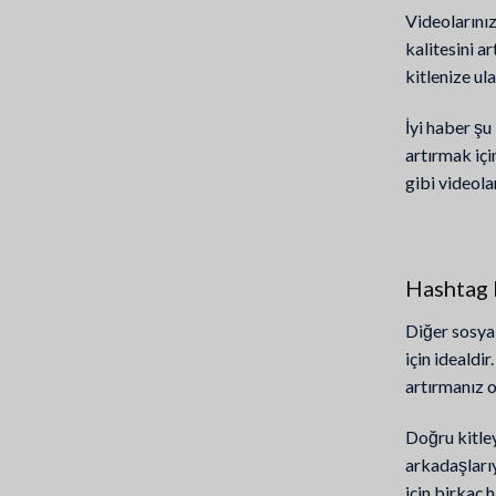
Videolarınız
kalitesini a
kitlenize u
İyi haber şu
artırmak içi
gibi videola
Hashtag 
Diğer sosya
için idealdi
artırmanız o
Doğru kitley
arkadaşları
için birkaç h