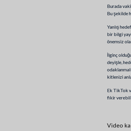
Burada vaki
Bu şekilde he
Yanlış hedef
bir bilgi ya
önemsiz olab
İlginç olduğ
deyişle, hed
odaklanmalıs
kitlenizi an
Ek TikTok ver
fikir verebili
Video ka