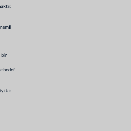
aktır.
Önemli
 bir
ce hedef
iyi bir