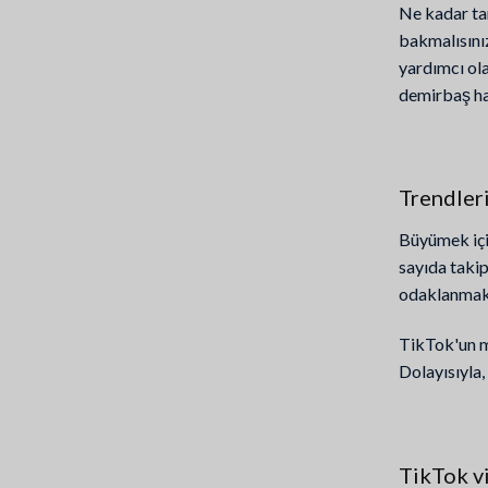
Ne kadar tan
bakmalısınız
yardımcı ola
demirbaş ha
Trendler
Büyümek içi
sayıda takip
odaklanmak v
TikTok'un mo
Dolayısıyla,
TikTok vi