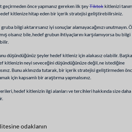
t geçirmeden önce yapmanız gereken ilk şey
Tiktok
kitlenizi tanım
def kitlenize hitap eden bir içerik stratejisi geliştirebilirsiniz.
 gruba bilgi aktarırsanız iyi sonuçlar alamayacağınızı unutmayın. 
ymış olsanız bile, hedef grubun ihtiyaçlarını karşılamıyorsa bu bilgi
ilir.
unu düşündüğünüz şeyler hedef kitleniz için alakasız olabilir. Başka
ef kitlenizin neyi seveceğini düşündüğünüze değil, ne istediğine
ınız. Bunu aklınızda tutarak, bir içerik stratejisi geliştirmeden ön
lamak için kapsamlı bir araştırma yapmalısınız.
ileri, hedef kitlenizin ilgi alanları ve tercihleri hakkında size daha 
r.
litesine odaklanın