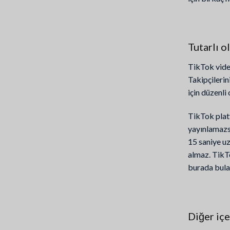
Tutarlı o
TikTok vide
Takipçilerin
için düzenli
TikTok plat
yayınlamazsa
15 saniye u
almaz. TikTo
burada bulab
Diğer içe