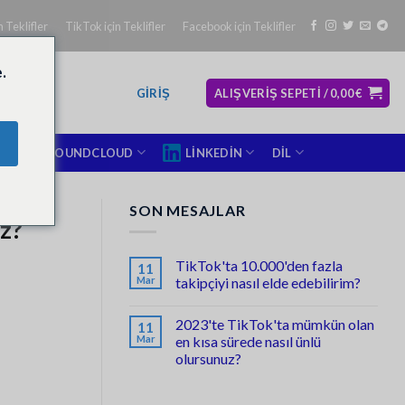
 Teklifler
TikTok için Teklifler
Facebook için Teklifler
.
GIRIŞ
ALIŞVERIŞ SEPETI /
0,00
€
SOUNDCLOUD
LINKEDIN
DIL
SON MESAJLAR
z?
TikTok'ta 10.000'den fazla
11
Mar
takipçiyi nasıl elde edebilirim?
Yorum
yok
2023'te TikTok'ta mümkün olan
11
Wie
bekomme
Mar
en kısa sürede nasıl ünlü
ich
olursunuz?
mehr
als
Yorum
10.000
yok
Follower
Wie