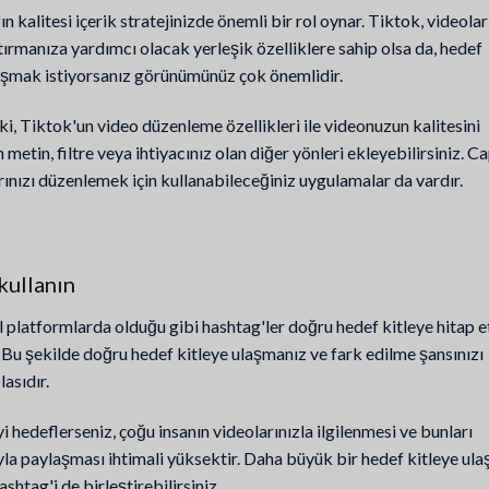
ın kalitesi içerik stratejinizde önemli bir rol oynar. Tiktok, videolar
rtırmanıza yardımcı olacak yerleşik özelliklere sahip olsa da, hedef
laşmak istiyorsanız görünümünüz çok önemlidir.
 ki, Tiktok'un video düzenleme özellikleri ile videonuzun kalitesini
n metin, filtre veya ihtiyacınız olan diğer yönleri ekleyebilirsiniz. 
rınızı düzenlemek için kullanabileceğiniz uygulamalar da vardır.
kullanın
l platformlarda olduğu gibi hashtag'ler doğru hedef kitleye hitap 
r. Bu şekilde doğru hedef kitleye ulaşmanız ve fark edilme şansınızı
lasıdır.
i hedeflerseniz, çoğu insanın videolarınızla ilgilenmesi ve bunları
yla paylaşması ihtimali yüksektir. Daha büyük bir hedef kitleye ul
ashtag'i de birleştirebilirsiniz.