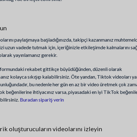
lun
olarını paylaşmaya başladığınızda, takipçi kazanmanız muhtemeld
izi uzun vadede tutmak için, içeriğinizle etkileşimde kalmalarını s
 olarak yayınlamanız gerekir.
formundaki rekabet gittikçe büyüdüğünden, düzenli olarak
nız kolayca sıkışıp kalabilirsiniz. Öte yandan, Tiktok videoları ya
zunluğundadır, bu nedenle her gün en az bir video üretmek çok zam
k beğenilerine ihtiyacınız varsa, piyasadaki en iyi TikTok beğenile
ilirsiniz.
Buradan sipariş verin
rik oluşturucuların videolarını izleyin