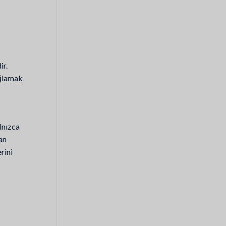
ir.
ağlamak
lnızca
an
rini