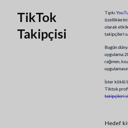
TikTok
Tıpkı
YouT
özelliklerin
olarak etkil
Takipçisi
takipçileri s
Bugün dünya 
uygulama 202
rağmen, kısa
uygulamasını
İster köklü 
Tiktok profi
takipçileri s
Hedef kit