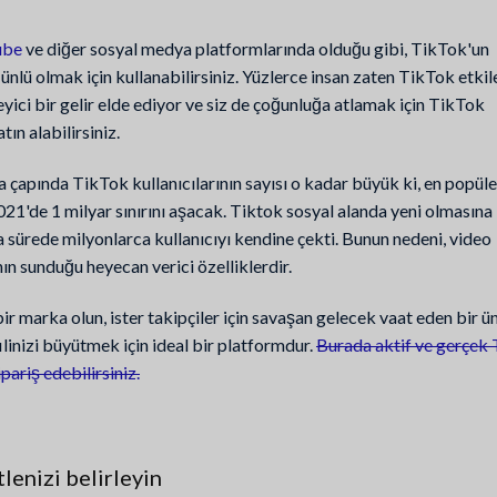
ube
ve diğer sosyal medya platformlarında olduğu gibi, TikTok'un
i ünlü olmak için kullanabilirsiniz. Yüzlerce insan zaten TikTok etkile
eyici bir gelir elde ediyor ve siz de çoğunluğa atlamak için TikTok
atın alabilirsiniz.
çapında TikTok kullanıcılarının sayısı o kadar büyük ki, en popüle
1'de 1 milyar sınırını aşacak. Tiktok sosyal alanda yeni olmasına
 sürede milyonlarca kullanıcıyı kendine çekti. Bunun nedeni, video
n sunduğu heyecan verici özelliklerdir.
bir marka olun, ister takipçiler için savaşan gelecek vaat eden bir ün
linizi büyütmek için ideal bir platformdur.
Burada aktif ve gerçek
ipariş edebilirsiniz.
lenizi belirleyin