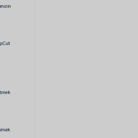
ınızın
CapCut
etmek
aşmak