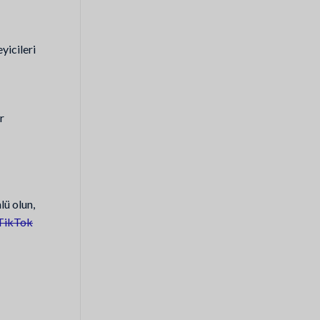
yicileri
r
lü olun,
 TikTok