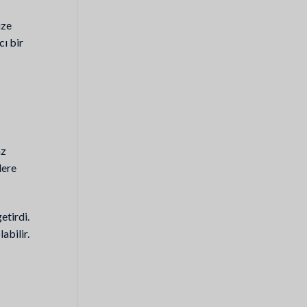
ize
cı bir
az
lere
etirdi.
abilir.