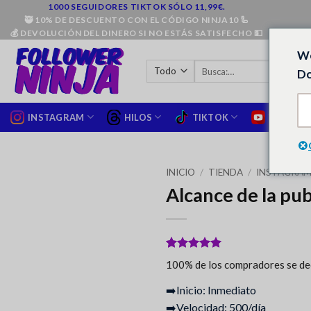
Saltar
1000 SEGUIDORES TIKTOK SÓLO 11,99€.
🥷 10% DE DESCUENTO CON EL CÓDIGO NINJA10 🦾
al
💰 DEVOLUCIÓN DEL DINERO SI NO ESTÁS SATISFECHO 💵
contenido
We
Busca:
Do
INSTAGRAM
HILOS
TIKTOK
YOUTUB
INICIO
/
TIENDA
/
INSTAGRA
Alcance de la pu
Valorado
96
5
100% de los compradores se dec
sobre 5
basado en
➡️Inicio: Inmediato
puntuaciones
de clientes
➡️Velocidad: 500/día