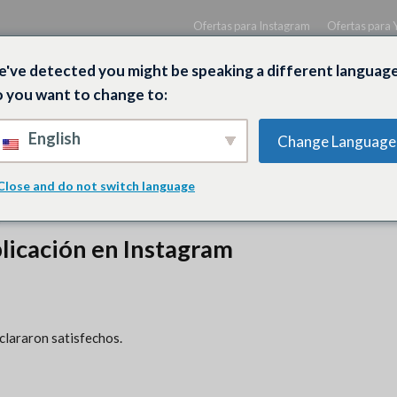
Ofertas para Instagram
Ofertas para
've detected you might be speaking a different language
 you want to change to:
English
Change Language
E
SPOTIFY
FACEBOOK
TWITCH
X
Close and do not switch language
M
blicación en Instagram
lararon satisfechos.