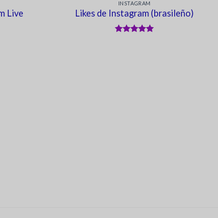
INSTAGRAM
m Live
Likes de Instagram (brasileño)
Valorado en
5
de 5