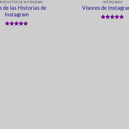
PRODUCTOS DE INSTAGRAM
INSTAGRAM
s de las Historias de
Visores de Instagra
Instagram
Valorado en
5
de 5
Valorado en
5
de 5