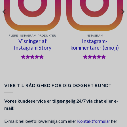
FLERE INSTAGRAM-PRODUKTER
INSTAGRAM
Visninger af
Instagram-
Instagram Story
kommentarer (emoji)
Vurderet
5
Vurderet
5
ud af 5
ud af 5
VI ER TIL RÅDIGHED FOR DIG DØGNET RUNDT
Vores kundeservice er tilgængelig 24/7 via chat eller e-
mail!
E-mail: hello@followerninja.com eller
Kontaktformular
her