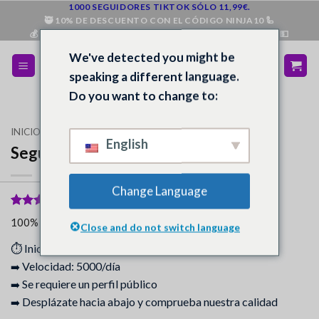
Saltar
1000 SEGUIDORES TIKTOK SÓLO 11,99€.
🥷 10% DE DESCUENTO CON EL CÓDIGO NINJA10 🦾
al
💰 DEVOLUCIÓN DEL DINERO SI NO ESTÁS SATISFECHO 💵
contenido
We've detected you might be
speaking a different language.
Do you want to change to:
INICIO
/
TIENDA
/
INSTAGRAM
English
Seguidores de Instagram (turco)
Change Language
Valorado
80
5
100% de los compradores se declararon satisfechos.
Close and do not switch language
sobre 5
basado en
⏱️
Inicio: Inmediato - 3 horas
puntuaciones
de clientes
Velocidad: 5000/día
➡️
Se requiere un perfil público
➡️
Desplázate hacia abajo y comprueba nuestra calidad
➡️