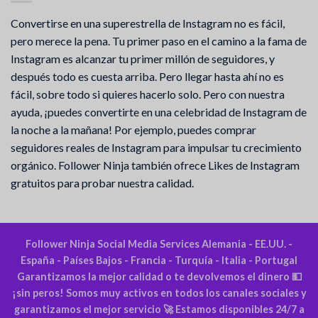
Convertirse en una superestrella de Instagram no es fácil,
pero merece la pena. Tu primer paso en el camino a la fama de
Instagram es alcanzar tu primer millón de seguidores, y
después todo es cuesta arriba. Pero llegar hasta ahí no es
fácil, sobre todo si quieres hacerlo solo. Pero con nuestra
ayuda, ¡puedes convertirte en una celebridad de Instagram de
la noche a la mañana! Por ejemplo, puedes comprar
seguidores reales de Instagram para impulsar tu crecimiento
orgánico. Follower Ninja también ofrece Likes de Instagram
gratuitos para probar nuestra calidad.
Follower Ninja Social Media Services Alemania - EE.UU. -
España - Países Bajos - Francia - Turquía - Italia - Portugal
Garantizamos la mejor calidad o te devolvemos el dinero 💵
¡sin peros! Somos muy activos en todos los canales sociales y
garantizamos el mejor servicio 🚀 Estamos disponibles 24/7 a