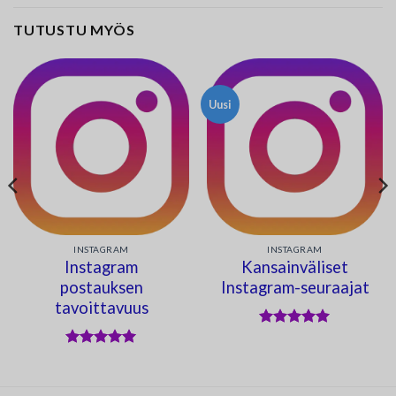
TUTUSTU MYÖS
Uusi
INSTAGRAM
INSTAGRAM
Instagram
Kansainväliset
postauksen
Instagram-seuraajat
tavoittavuus
Arvostelu
tuotteesta:
5
Arvostelu
/ 5
tuotteesta:
5
/ 5