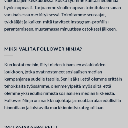
vaikuttajien keskuudessa, koska työmme kantaa hedelmää
hyvin nopeasti. Tarjoamme sinulle nopean toimituksen sanan
varsinaisessa merkityksessä. Toimitamme seuraajat,
tykkääjät ja kaiken, mitä tarvitset Instagram-profiilisi
parantamiseen, muutamassa minuutissa ostoksesi jälkeen.
MIKSI VALITA FOLLOWER NINJA?
Kun luotat meihin, liityt niiden tuhansien asiakkaiden
joukkoon, jotka ovat nostaneet sosiaalisen median
kampanjansa uudelle tasolle. Sen lisäksi, että olemme erittäin
tehokkaita työssämme, olemme ylpeitä myös siitä, että
olemme yksi edullisimmista sosiaalisen median liikkeistä.
Follower Ninja on markkinajohtaja ja muuttaa alaa edullisilla
hinnoillaan ja loistavilla markkinointistrategioillaan.
24/7 ASIAKASPALVELU