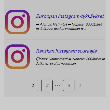
Euroopan Instagram-tykkäykset
➡️ Aloitus: Heti - 6H ➡️ Nopeus: 3000/päivä
➡️ Julkinen profiili vaaditaan ➡️...
Ranskan Instagram seuraajia
⏱️Start: Välittömästi ➡️ Nopeus: 300/päivä ➡️
Julkinen profiili vaaditaan
...
1
2
5