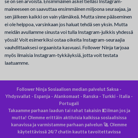
se on sen arvoista. Ensimmäinen askel tielläsi Instagram-
maineeseen on saavuttaa ensimmäinen miljoona seuraajaa, ja
sen jälkeen kaikki on vain ylämäkeä. Mutta sinne pääseminen
ei ole helppoa, varsinkaan jos haluat tehdä sen yksin. Mutta
meidän avullamme sinusta voi tulla Instagram-julkkis yhdessä
yössä! Voit esimerkiksi ostaa oikeita Instagram-seuraajia
vauhdittaaksesi orgaanista kasvuasi. Follower Ninja tarjoaa
myös ilmaisia Instagram-tykkäyksiä, jotta voit testata
laatuamme.
Follower Ninja Sosiaalisen median palvelut Saksa -
Yhdysvallat - Espanja - Alankomaat - Ranska - Turkki - Italia -
Portugali
Takaamme parhaan laadun tai rahat takaisin 💵 ilman jos ja
mutta! Olemme erittäin aktiivisia kaikissa sosiaalisissa
kanavissa ja varmistamme parhaan palvelun 🚀. Olemme
käytettävissä 24/7 chatin kautta tavoitettavissa