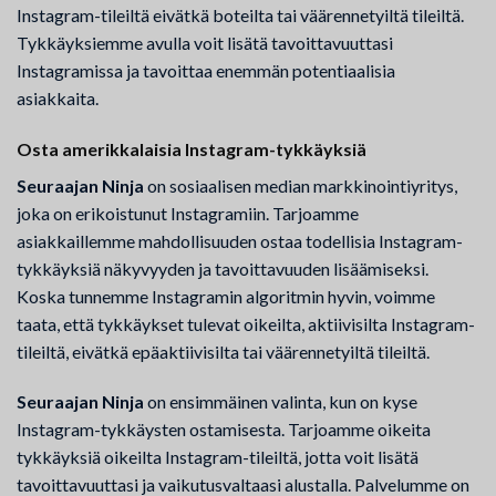
Instagram-tileiltä eivätkä boteilta tai väärennetyiltä tileiltä.
Tykkäyksiemme avulla voit lisätä tavoittavuuttasi
Instagramissa ja tavoittaa enemmän potentiaalisia
asiakkaita.
Osta amerikkalaisia Instagram-tykkäyksiä
Seuraajan Ninja
on sosiaalisen median markkinointiyritys,
joka on erikoistunut Instagramiin. Tarjoamme
asiakkaillemme mahdollisuuden ostaa todellisia Instagram-
tykkäyksiä näkyvyyden ja tavoittavuuden lisäämiseksi.
Koska tunnemme Instagramin algoritmin hyvin, voimme
taata, että tykkäykset tulevat oikeilta, aktiivisilta Instagram-
tileiltä, eivätkä epäaktiivisilta tai väärennetyiltä tileiltä.
Seuraajan Ninja
on ensimmäinen valinta, kun on kyse
Instagram-tykkäysten ostamisesta. Tarjoamme oikeita
tykkäyksiä oikeilta Instagram-tileiltä, jotta voit lisätä
tavoittavuuttasi ja vaikutusvaltaasi alustalla. Palvelumme on