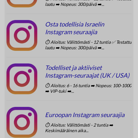
laatu ➡️ Nopeus: 300/päivä ➡️...
Osta todellisia Israelin
Instagram seuraajia
⏱️ Aloitus: Välittömästi - 12 tuntia ✅ Testattu
laatu ➡️ Nopeus: 300/päivä ➡️...
Todelliset ja aktiiviset
Instagram-seuraajat (UK / USA)
⏱️ Aloitus: 6 - 16 tuntia ➡️ Nopeus: 100-1000
➡️ VIP-tuki ➡️...
Euroopan Instagram seuraajia
⏱️ Aloitus: Välittömästi - 2 tuntia ➡️
Keskimääräinen aika...