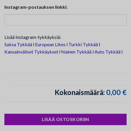
Instagram-postauksen linkki:
Lisää Instagram-tykkäyksiä:
Saksa Tykkää
l
European Likes
l
Turkki Tykkää
l
Kansainväliset Tykkäykset
l
Nainen Tykkää
l
Auto Tykkää
l
0,00 €
Kokonaismäärä:
LISÄÄ OSTOSKORIIN