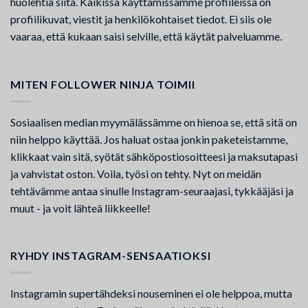
huolehtia siitä. Kaikissa käyttämissämme profiileissa on
profiilikuvat, viestit ja henkilökohtaiset tiedot. Ei siis ole
vaaraa, että kukaan saisi selville, että käytät palveluamme.
MITEN FOLLOWER NINJA TOIMII
Sosiaalisen median myymälässämme on hienoa se, että sitä on
niin helppo käyttää. Jos haluat ostaa jonkin paketeistamme,
klikkaat vain sitä, syötät sähköpostiosoitteesi ja maksutapasi
ja vahvistat oston. Voila, työsi on tehty. Nyt on meidän
tehtävämme antaa sinulle Instagram-seuraajasi, tykkääjäsi ja
muut - ja voit lähteä liikkeelle!
RYHDY INSTAGRAM-SENSAATIOKSI
Instagramin supertähdeksi nouseminen ei ole helppoa, mutta