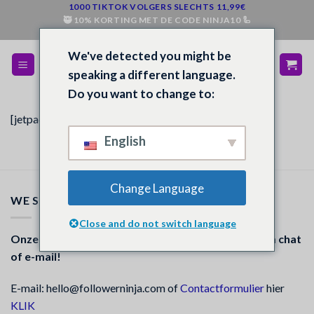
Ga
1000 TIKTOK VOLGERS SLECHTS 11,99€
🥷 10% KORTING MET DE CODE NINJA10 🦾
naar
💰 GELD TERUG INDIEN NIET TEVREDEN 💵
inhoud
We've detected you might be
speaking a different language.
Do you want to change to:
[jetpackcrm_clientportal]
English
Change Language
WE STAAN DE KLOK ROND VOOR JE KLAAR
Close and do not switch language
Onze klantenondersteuning is 24/7 beschikbaar via chat
of e-mail!
E-mail: hello@followerninja.com of
Contactformulier
hier
KLIK