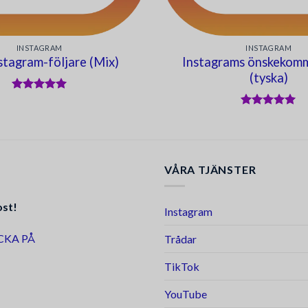
INSTAGRAM
INSTAGRAM
stagram-följare (Mix)
Instagrams önskekom
(tyska)
Betygsatt
5
av 5
Betygsatt
5
av 5
VÅRA TJÄNSTER
ost!
Instagram
CKA PÅ
Trådar
TikTok
YouTube