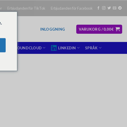
er
Erbjudanden för TikTok
Erbjudanden för Facebook
.
INLOGGNING
VARUKORG /
0,00
€
SOUNDCLOUD
LINKEDIN
SPRÅK