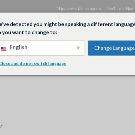
Erbjudanden för Instagram
YouTube erbjud
've detected you might be speaking a different language
 you want to change to:
English
Change Language
BE
SPOTIFY
FACEBOOK
TWITCH
X
Close and do not switch language
ar