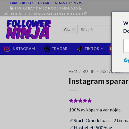
Hoppa
1000 TIKTOK-FÖLJARE ENDAST 11,99 €.
🥷 10% RABATT MED KODEN NINJA10 🦾
till
💰 PENGAR TILLBAKA OM DU INTE ÄR NÖJD 💵
innehåll
We
Sök
Do
efter:
INSTAGRAM
TRÅDAR
TIKTOK
YOUTU
HEM
/
BUTIK
/
INSTAGRAM
Instagram sparar
Betygsatt
96
5
100% av köparna var nöjda.
av 5
baserat på
✅ Start: Omedelbart - 2 timm
kundrecensioner
✅ Hastighet: 500/dag