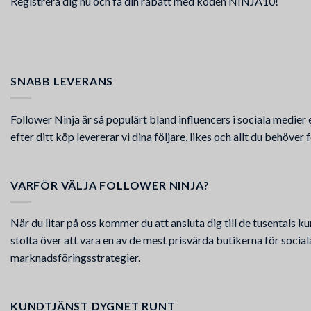
Registrera dig nu och få din rabatt med koden NINJA10!
SNABB LEVERANS
Follower Ninja är så populärt bland influencers i sociala medie
efter ditt köp levererar vi dina följare, likes och allt du behöver
VARFÖR VÄLJA FOLLOWER NINJA?
När du litar på oss kommer du att ansluta dig till de tusentals ku
stolta över att vara en av de mest prisvärda butikerna för soci
marknadsföringsstrategier.
KUNDTJÄNST DYGNET RUNT