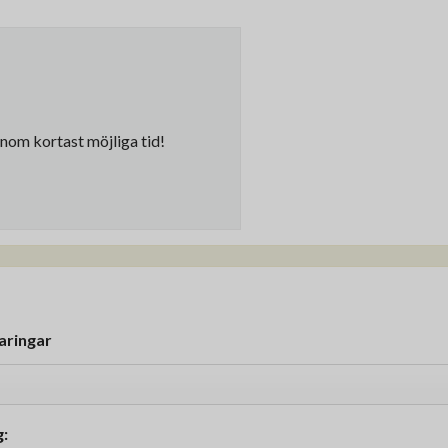
inom kortast möjliga tid!
aringar
g: