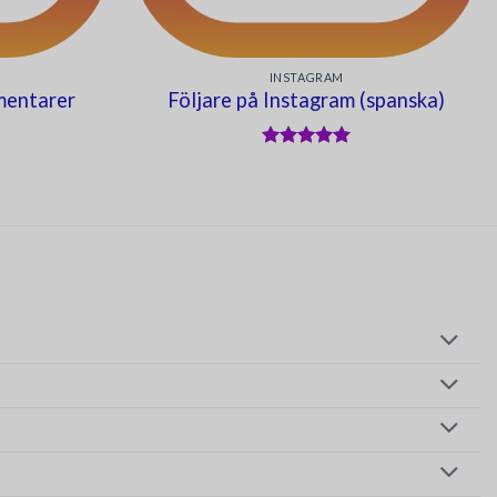
INSTAGRAM
mentarer
Följare på Instagram (spanska)
Betygsatt
5
av 5