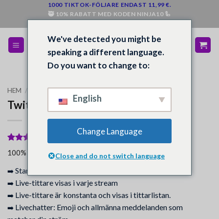
Hoppa
1000 TIKTOK-FÖLJARE ENDAST 11,99 €.
🥷 10% RABATT MED KODEN NINJA10 🦾
till
💰 PENGAR TILLBAKA OM DU INTE ÄR NÖJD 💵
innehåll
We've detected you might be
speaking a different language.
Do you want to change to:
HEM
/
BUTIK
/
TWITCH
English
Twitch Live Viewers
Change Language
Betygsatt
19
5
100% av köparna var nöjda.
Close and do not switch language
av 5
baserat på
Start: Vanligtvis omedelbart
➡️
kundrecensioner
Live-tittare visas i varje stream
➡️
Live-tittare är konstanta och visas i tittarlistan.
➡️
Livechatter: Emoji och allmänna meddelanden som
➡️