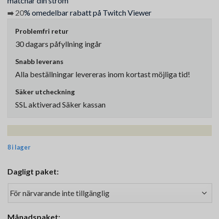
matchar din ström
20
% omedelbar rabatt på Twitch Viewer
➡️
Problemfri retur
30 dagars påfyllning ingår
Snabb leverans
Alla beställningar levereras inom kortast möjliga tid!
Säker utcheckning
SSL aktiverad Säker kassan
8 i lager
Dagligt paket:
Månadspaket: