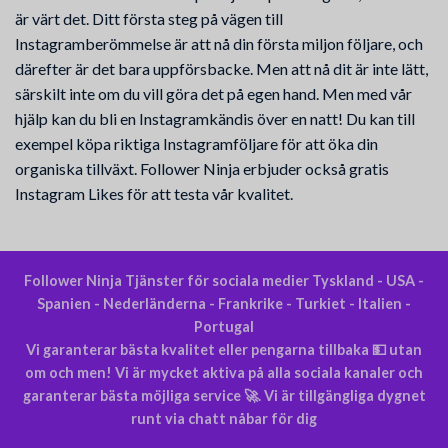
är värt det. Ditt första steg på vägen till
Instagramberömmelse är att nå din första miljon följare, och
därefter är det bara uppförsbacke. Men att nå dit är inte lätt,
särskilt inte om du vill göra det på egen hand. Men med vår
hjälp kan du bli en Instagramkändis över en natt! Du kan till
exempel köpa riktiga Instagramföljare för att öka din
organiska tillväxt. Follower Ninja erbjuder också gratis
Instagram Likes för att testa vår kvalitet.
Follower Ninja Tjänster för sociala medier Tyskland - USA -
Spanien - Nederländerna - Frankrike - Turkiet - Italien -
Portugal
Vi garanterar bästa kvalitet eller pengarna tillbaka 💵 utan
om och men! Vi är mycket aktiva på alla sociala kanaler och
garanterar bästa möjliga service 🚀. Vi är tillgängliga dygnet
runt via chatt nåbar för dig