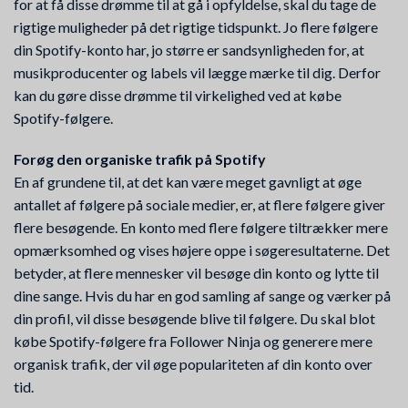
for at få disse drømme til at gå i opfyldelse, skal du tage de
rigtige muligheder på det rigtige tidspunkt. Jo flere følgere
din Spotify-konto har, jo større er sandsynligheden for, at
musikproducenter og labels vil lægge mærke til dig. Derfor
kan du gøre disse drømme til virkelighed ved at købe
Spotify-følgere.
Forøg den organiske trafik på Spotify
En af grundene til, at det kan være meget gavnligt at øge
antallet af følgere på sociale medier, er, at flere følgere giver
flere besøgende. En konto med flere følgere tiltrækker mere
opmærksomhed og vises højere oppe i søgeresultaterne. Det
betyder, at flere mennesker vil besøge din konto og lytte til
dine sange. Hvis du har en god samling af sange og værker på
din profil, vil disse besøgende blive til følgere. Du skal blot
købe Spotify-følgere fra Follower Ninja og generere mere
organisk trafik, der vil øge populariteten af din konto over
tid.