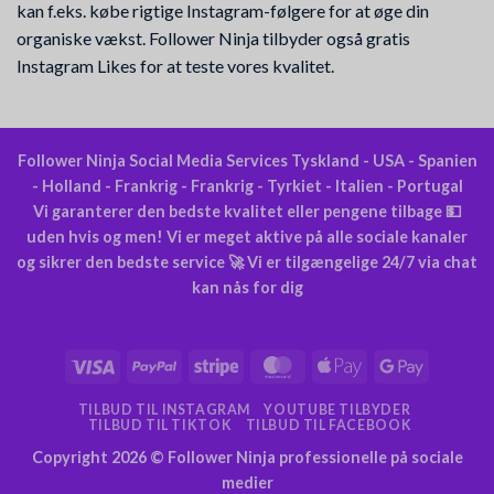
kan f.eks. købe rigtige Instagram-følgere for at øge din
organiske vækst. Follower Ninja tilbyder også gratis
Instagram Likes for at teste vores kvalitet.
Follower Ninja Social Media Services Tyskland - USA - Spanien
- Holland - Frankrig - Frankrig - Tyrkiet - Italien - Portugal
Vi garanterer den bedste kvalitet eller pengene tilbage 💵
uden hvis og men! Vi er meget aktive på alle sociale kanaler
og sikrer den bedste service 🚀 Vi er tilgængelige 24/7 via chat
kan nås for dig
Visum
PayPal
Stribe
MasterCard
Apple
Google
Pay
Pay
TILBUD TIL INSTAGRAM
YOUTUBE TILBYDER
TILBUD TIL TIKTOK
TILBUD TIL FACEBOOK
Copyright 2026 ©
Follower Ninja professionelle på sociale
medier