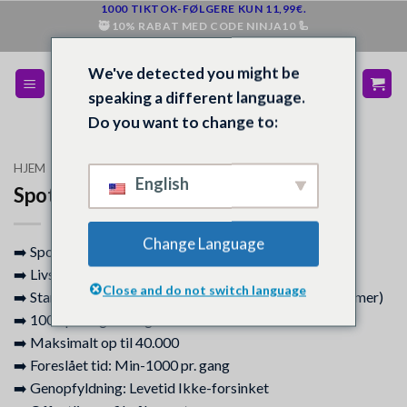
Gå
1000 TIKTOK-FØLGERE KUN 11,99€.
🥷 10% RABAT MED CODE NINJA10 🦾
til
💰 PENGE TILBAGE, HVIS DU IKKE ER TILFREDS 💵
indhold
We've detected you might be
speaking a different language.
Do you want to change to:
HJEM
/
BUTIK
/
SPOTIFY
English
Spotify Follower (Storbritannien)
Change Language
➡️ Spotify - Profilfølgere | Storbritannien | 0-12 timer
➡️ Livsvarig garanti mod tab
Close and do not switch language
➡️ Start: 0-24H (ordren vil blive afsluttet inden for 24 timer)
➡️ 1000 pr. dag Hastighed
➡️ Maksimalt op til 40.000
➡️ Foreslået tid: Min-1000 pr. gang
➡️ Genopfyldning: Levetid Ikke-forsinket