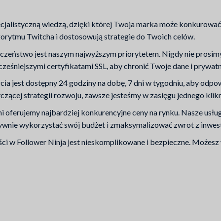
jalistyczną wiedzą, dzięki której Twoja marka może konkurowa
lgorytmu Twitcha i dostosowują strategie do Twoich celów.
zeństwo jest naszym najwyższym priorytetem. Nigdy nie prosimy 
ześniejszymi certyfikatami SSL, aby chronić Twoje dane i prywatn
a jest dostępny 24 godziny na dobę, 7 dni w tygodniu, aby odpow
zącej strategii rozwoju, zawsze jesteśmy w zasięgu jednego klikn
 oferujemy najbardziej konkurencyjne ceny na rynku. Nasze usłu
ywnie wykorzystać swój budżet i zmaksymalizować zwrot z inwest
ci w Follower Ninja jest nieskomplikowane i bezpieczne. Możesz