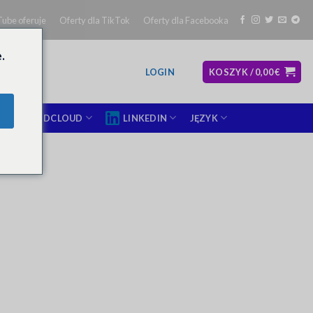
ube oferuje
Oferty dla TikTok
Oferty dla Facebooka
.
LOGIN
KOSZYK /
0,00
€
SOUNDCLOUD
LINKEDIN
JĘZYK