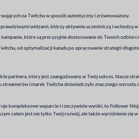
rwujących na Twitchu w sposób autentyczny i zrównoważony.
 prawdziwymi widzami, którzy aktywnie uczestniczą i wchodzą w 
kampanie, które są precyzyjnie dostosowane do Twoich odbiorc
witchu, od optymalizacji kanału po opracowanie strategii długo
także partnera, który jest zaangażowany w Twój sukces. Nasze str
 streamerów i marek Twitcha doświadczyło znacznego wzrostu dzi
oferuje kompleksowe wsparcie i rzeczywiste wyniki, to Follower Nin
zym celem jest nie tylko Twój rozwój, ale także wyróżnienie się w