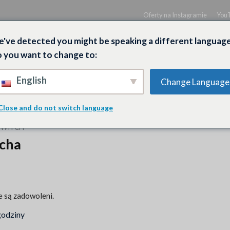
Oferty na Instagramie
YouT
've detected you might be speaking a different language
 you want to change to:
English
Change Language
SPOTIFY
FACEBOOK
TWITCH
X
Close and do not switch language
TWITCH
cha
e są zadowoleni.
godziny