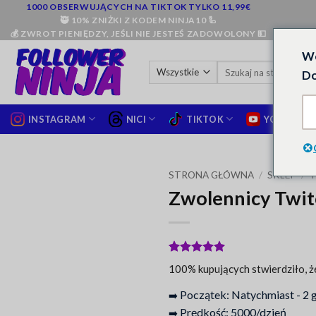
Przejdź
1000 OBSERWUJĄCYCH NA TIKTOK TYLKO 11,99€
🥷 10% ZNIŻKI Z KODEM NINJA10 🦾
do
💰 ZWROT PIENIĘDZY, JEŚLI NIE JESTEŚ ZADOWOLONY 💵
treści
We
Search
Do
for:
INSTAGRAM
NICI
TIKTOK
YOUTUBE
STRONA GŁÓWNA
/
SKLEP
/
Zwolennicy Twit
Oceniony
32
5
100% kupujących stwierdziło, ż
na 5 na
podstawie
Początek: Natychmiast - 2 
➡️
ocen
klientów
Prędkość: 5000/dzień
➡️