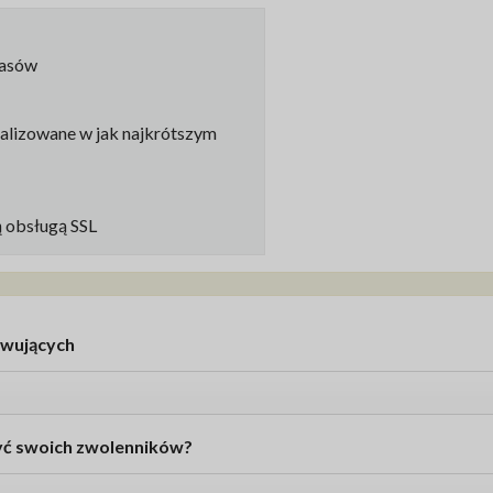
pasów
alizowane w jak najkrótszym
 obsługą SSL
rwujących
yć swoich zwolenników?