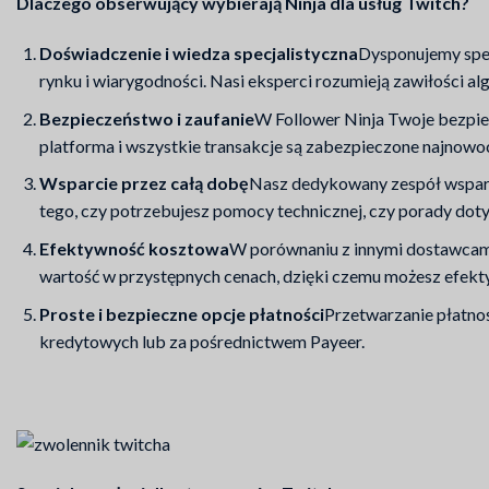
Dlaczego obserwujący wybierają Ninja dla usług Twitch?
Doświadczenie i wiedza specjalistyczna
Dysponujemy spec
rynku i wiarygodności. Nasi eksperci rozumieją zawiłości a
Bezpieczeństwo i zaufanie
W Follower Ninja Twoje bezpiec
platforma i wszystkie transakcje są zabezpieczone najnowoc
Wsparcie przez całą dobę
Nasz dedykowany zespół wsparci
tego, czy potrzebujesz pomocy technicznej, czy porady dotyc
Efektywność kosztowa
W porównaniu z innymi dostawcami
wartość w przystępnych cenach, dzięki czemu możesz efekt
Proste i bezpieczne opcje płatności
Przetwarzanie płatnoś
kredytowych lub za pośrednictwem Payeer.