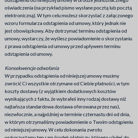
oświadczenia (na przykład pismo wysłane pocztą lub pocztą
elektroniczną). W tym celu możesz skorzystać z załączonego
wzoru formularza odstąpienia od umowy, który jednak nie
jest obowiązkowy. Aby dotrzymać terminu odstąpienia od
umowy, wystarczy, że wyślesz powiadomienie o skorzystaniu
z prawa odstąpienia od umowy przed upływem terminu
odstąpienia od umowy.
Konsekwencje odwołania
W przypadku odstąpienia od niniejszej umowy musimy
zwrócić Ci wszystkie otrzymane od Ciebie płatności, w tym
koszty dostawy (z wyjątkiem dodatkowych kosztów
wynikających z faktu, że wybrałeś inny rodzaj dostawy niż
najtańsza standardowa dostawa oferowana przez nas),
niezwłocznie, a najpóźniej w terminie czternastu dni od dnia,
w którym otrzymaliśmy powiadomienie o Twoim odstąpieniu
od niniejszej umowy. W celu dokonania zwrotu
wykorzystamy ten sam środek płatniczy, którego użyłeś do