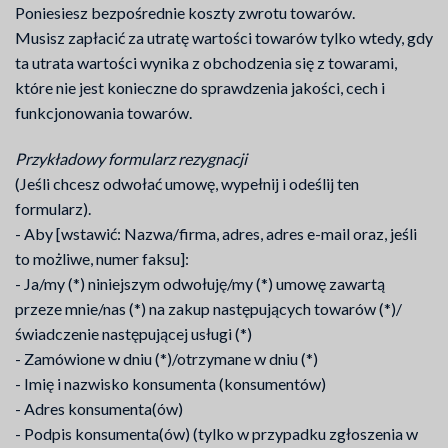
Poniesiesz bezpośrednie koszty zwrotu towarów.
Musisz zapłacić za utratę wartości towarów tylko wtedy, gdy
ta utrata wartości wynika z obchodzenia się z towarami,
które nie jest konieczne do sprawdzenia jakości, cech i
funkcjonowania towarów.
Przykładowy formularz rezygnacji
(Jeśli chcesz odwołać umowę, wypełnij i odeślij ten
formularz).
- Aby [wstawić: Nazwa/firma, adres, adres e-mail oraz, jeśli
to możliwe, numer faksu]:
- Ja/my (*) niniejszym odwołuję/my (*) umowę zawartą
przeze mnie/nas (*) na zakup następujących towarów (*)/
świadczenie następującej usługi (*)
- Zamówione w dniu (*)/otrzymane w dniu (*)
- Imię i nazwisko konsumenta (konsumentów)
- Adres konsumenta(ów)
- Podpis konsumenta(ów) (tylko w przypadku zgłoszenia w