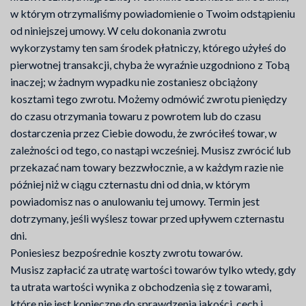
w którym otrzymaliśmy powiadomienie o Twoim odstąpieniu
od niniejszej umowy. W celu dokonania zwrotu
wykorzystamy ten sam środek płatniczy, którego użyłeś do
pierwotnej transakcji, chyba że wyraźnie uzgodniono z Tobą
inaczej; w żadnym wypadku nie zostaniesz obciążony
kosztami tego zwrotu. Możemy odmówić zwrotu pieniędzy
do czasu otrzymania towaru z powrotem lub do czasu
dostarczenia przez Ciebie dowodu, że zwróciłeś towar, w
zależności od tego, co nastąpi wcześniej. Musisz zwrócić lub
przekazać nam towary bezzwłocznie, a w każdym razie nie
później niż w ciągu czternastu dni od dnia, w którym
powiadomisz nas o anulowaniu tej umowy. Termin jest
dotrzymany, jeśli wyślesz towar przed upływem czternastu
dni.
Poniesiesz bezpośrednie koszty zwrotu towarów.
Musisz zapłacić za utratę wartości towarów tylko wtedy, gdy
ta utrata wartości wynika z obchodzenia się z towarami,
które nie jest konieczne do sprawdzenia jakości, cech i