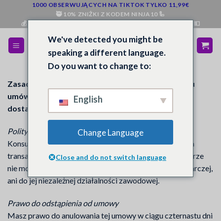
Przejdź
1000 OBSERWUJĄCYCH NA TIKTOK TYLKO 11,99€
🥷 10% ZNIŻKI Z KODEM NINJA10 🦾
do
💰 ZWROT PIENIĘDZY, JEŚLI NIE JESTEŚ ZADOWOLONY 💵
treści
We've detected you might be
speaking a different language.
Do you want to change to:
Zasady anulowania dla konsumentów w przypadku
umów, w których towary są dostarczane w jednej
English
dostawie
Polityka anulowania
Change Language
Konsumentem jest każda osoba fizyczna, która zawiera
transakcję prawną w celach, które w przeważającej mierze
Close and do not switch language
nie mogą być przypisane ani do jej działalności gospodarczej,
ani do jej niezależnej działalności zawodowej.
Prawo do odstąpienia od umowy
Masz prawo do anulowania tej umowy w ciągu czternastu dni