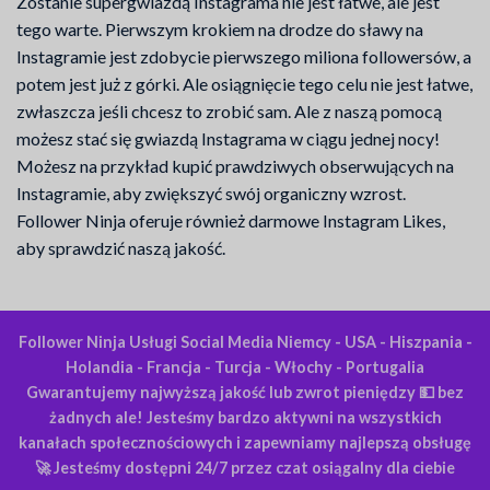
Zostanie supergwiazdą Instagrama nie jest łatwe, ale jest
tego warte. Pierwszym krokiem na drodze do sławy na
Instagramie jest zdobycie pierwszego miliona followersów, a
potem jest już z górki. Ale osiągnięcie tego celu nie jest łatwe,
zwłaszcza jeśli chcesz to zrobić sam. Ale z naszą pomocą
możesz stać się gwiazdą Instagrama w ciągu jednej nocy!
Możesz na przykład kupić prawdziwych obserwujących na
Instagramie, aby zwiększyć swój organiczny wzrost.
Follower Ninja oferuje również darmowe Instagram Likes,
aby sprawdzić naszą jakość.
Follower Ninja Usługi Social Media Niemcy - USA - Hiszpania -
Holandia - Francja - Turcja - Włochy - Portugalia
Gwarantujemy najwyższą jakość lub zwrot pieniędzy 💵 bez
żadnych ale! Jesteśmy bardzo aktywni na wszystkich
kanałach społecznościowych i zapewniamy najlepszą obsługę
🚀 Jesteśmy dostępni 24/7 przez czat osiągalny dla ciebie