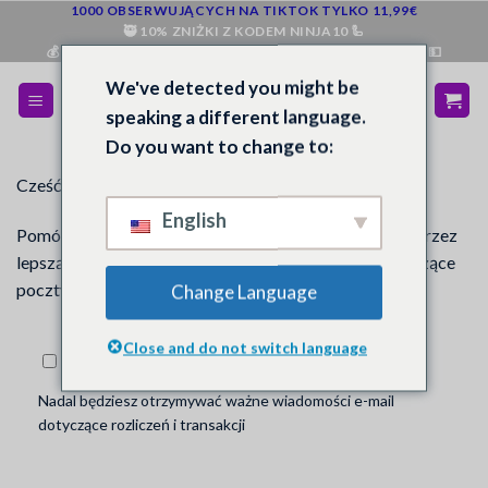
Przejdź
1000 OBSERWUJĄCYCH NA TIKTOK TYLKO 11,99€
🥷 10% ZNIŻKI Z KODEM NINJA10 🦾
do
💰 ZWROT PIENIĘDZY, JEŚLI NIE JESTEŚ ZADOWOLONY 💵
treści
We've detected you might be
speaking a different language.
Do you want to change to:
Cześć
John
English
Pomóż nam poprawić Twoje doświadczenia z nami poprzez
lepszą komunikację. Dostosuj swoje preferencje dotyczące
poczty e-mail
john@example.com
.
Change Language
Close and do not switch language
Zrezygnuj z subskrypcji wszystkich list e-mail
Nadal będziesz otrzymywać ważne wiadomości e-mail
dotyczące rozliczeń i transakcji