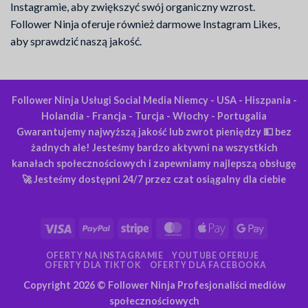
Instagramie, aby zwiększyć swój organiczny wzrost.
Follower Ninja oferuje również darmowe Instagram Likes,
aby sprawdzić naszą jakość.
Follower Ninja Usługi Social Media Niemcy - USA - Hiszpania -
Holandia - Francja - Turcja - Włochy - Portugalia
Gwarantujemy najwyższą jakość lub zwrot pieniędzy 💵 bez
żadnych ale! Jesteśmy bardzo aktywni na wszystkich
kanałach społecznościowych i zapewniamy najlepszą obsługę
🚀 Jesteśmy dostępni 24/7 przez czat osiągalny dla ciebie
Wiza
PayPal
Pasek
MasterCard
Apple
Google
Pay
Pay
OFERTY NA INSTAGRAMIE
YOUTUBE OFERUJE
OFERTY DLA TIKTOK
OFERTY DLA FACEBOOKA
Copyright 2026 ©
Follower Ninja Profesjonaliści mediów
społecznościowych